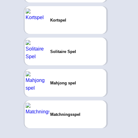
Kortspel
Solitaire Spel
Mahjong spel
Matchningsspel