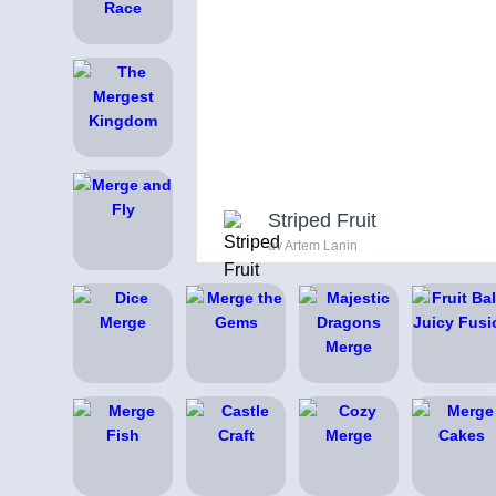
Striped Fruit
av Artem Lanin