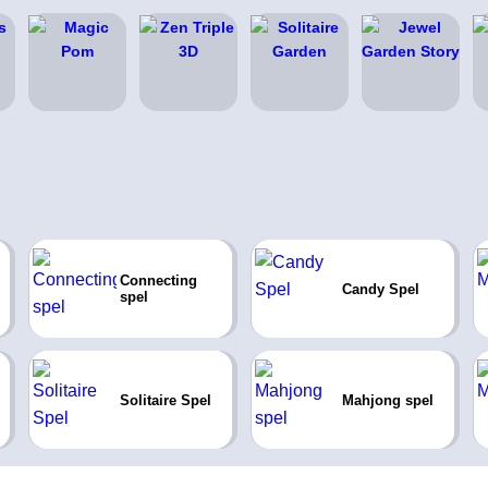
Connecting
Candy Spel
spel
Solitaire Spel
Mahjong spel