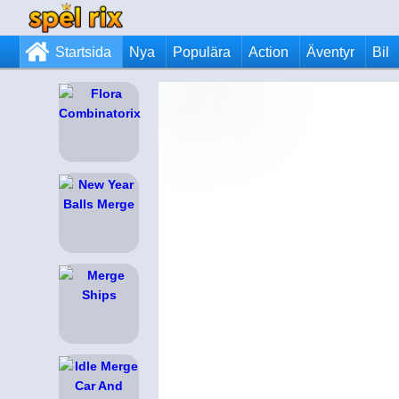
Startsida
Nya
Populära
Action
Äventyr
Bil