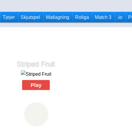
Tjejer
Skjutspel
Matlagning
Roliga
Match 3
.io
P
Striped Fruit
Play