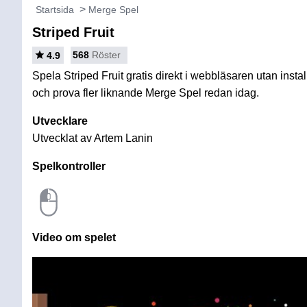
Startsida
Merge Spel
Striped Fruit
568
Röster
4.9
Spela Striped Fruit gratis direkt i webbläsaren utan insta
och prova fler liknande Merge Spel redan idag.
Utvecklare
Utvecklat av Artem Lanin
Spelkontroller
Video om spelet