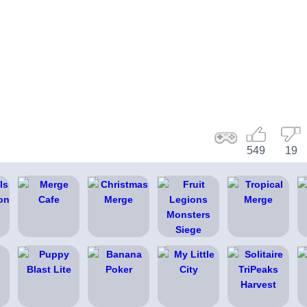
549
19