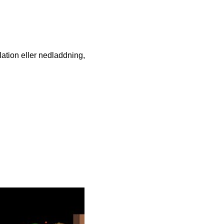
llation eller nedladdning,