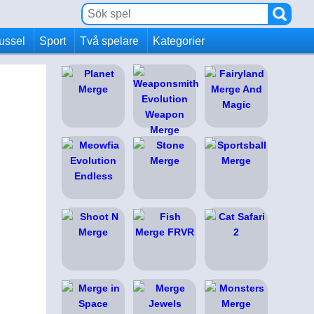
ussel
Sport
Två spelare
Kategorier