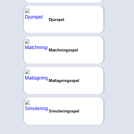
Djurspel
Matchningsspel
Matlagningsspel
Simuleringsspel