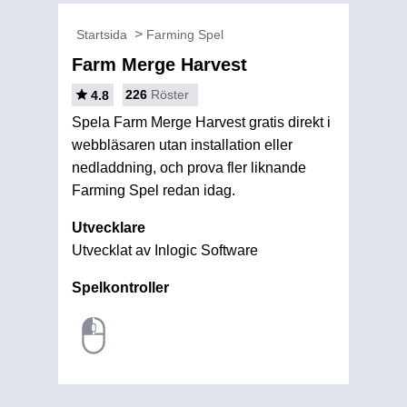
Startsida
Farming Spel
Farm Merge Harvest
226
Röster
4.8
Spela Farm Merge Harvest gratis direkt i
webbläsaren utan installation eller
nedladdning, och prova fler liknande
Farming Spel redan idag.
Utvecklare
Utvecklat av Inlogic Software
Spelkontroller