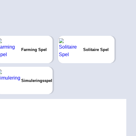
Farming Spel
Solitaire Spel
Simuleringsspel