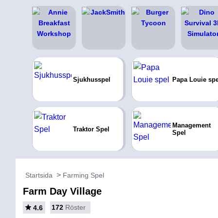
Sjukhusspel
Papa Louie spe
Management
Traktor Spel
Spel
Startsida
Farming Spel
Farm Day Village
172
Röster
4.6