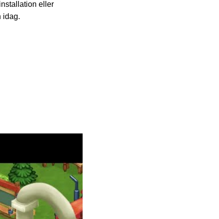
stallation eller
 idag.