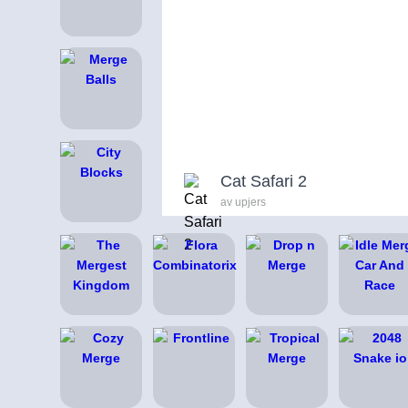
Cat Safari 2
av upjers