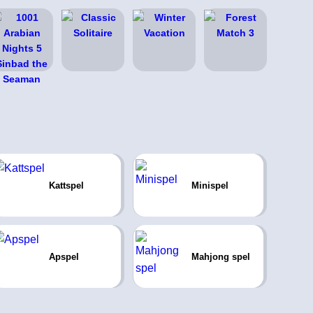
Kattspel
Minispel
Apspel
Mahjong spel