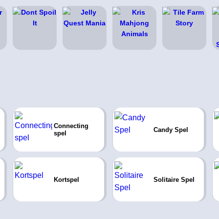
Connecting
Candy Spel
spel
Kortspel
Solitaire Spel