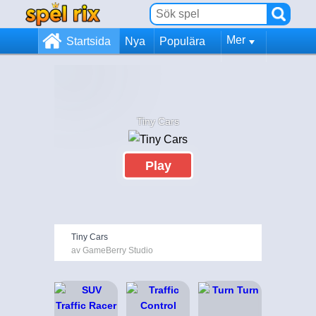
Mer
Startsida
Nya
Populära
Tiny Cars
Play
Tiny Cars
av GameBerry Studio