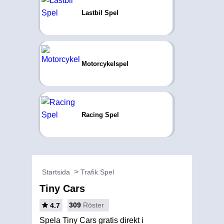
Lastbil Spel
Motorcykelspel
Racing Spel
Startsida
Trafik Spel
Tiny Cars
309
Röster
4.7
Spela Tiny Cars gratis direkt i