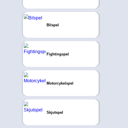
Bilspel
Fightingspel
Motorcykelspel
Skjutspel