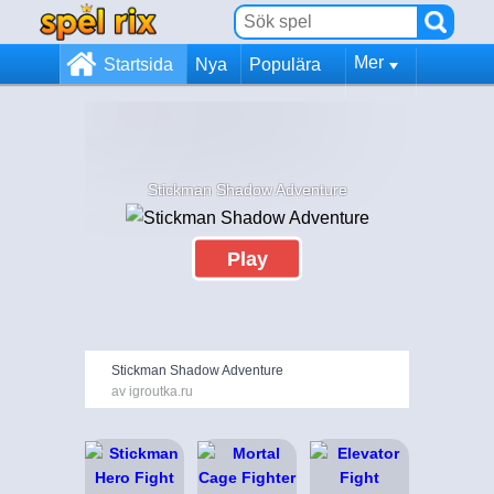
Mer
Startsida
Nya
Populära
Stickman Shadow Adventure
Play
Stickman Shadow Adventure
av igroutka.ru