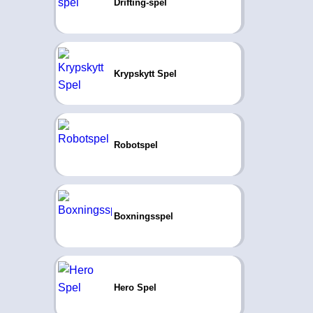
Drifting-spel
Krypskytt Spel
Robotspel
Boxningsspel
Hero Spel