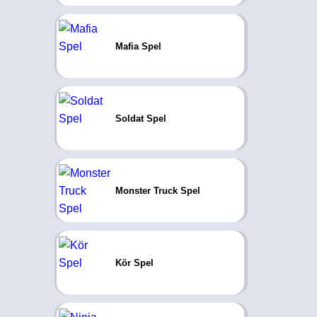
Mafia Spel
Soldat Spel
Monster Truck Spel
Kör Spel