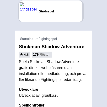
Stridsspel
Startsida
Fightingspel
Stickman Shadow Adventure
179
Röster
4.5
Spela Stickman Shadow Adventure
gratis direkt i webbläsaren utan
installation eller nedladdning, och prova
fler liknande Fightingspel redan idag.
Utvecklare
Utvecklat av igroutka.ru
Spelkontroller