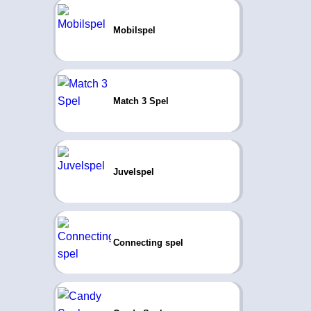
Mobilspel
Match 3 Spel
Juvelspel
Connecting spel