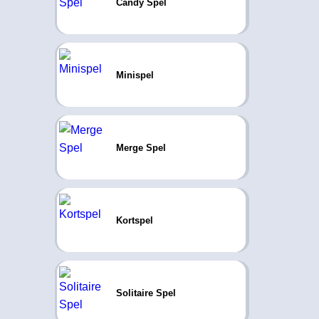
Candy Spel
Minispel
Merge Spel
Kortspel
Solitaire Spel