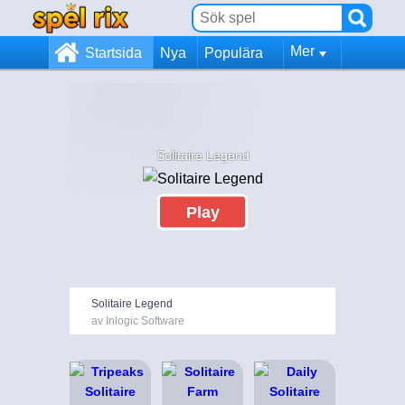
Mer
Startsida
Nya
Populära
Solitaire Legend
Play
Solitaire Legend
av Inlogic Software