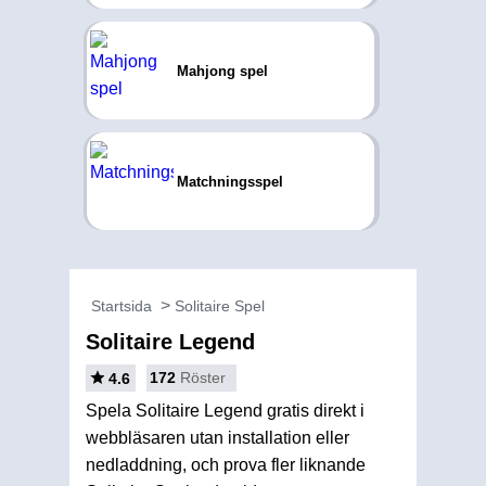
Mahjong spel
Matchningsspel
Startsida
Solitaire Spel
Solitaire Legend
172
Röster
4.6
Spela Solitaire Legend gratis direkt i
webbläsaren utan installation eller
nedladdning, och prova fler liknande