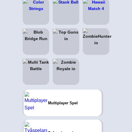
Multiplayer Spel