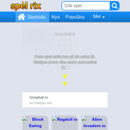
Mer
Startsida
Nya
Populära
Snowball io
Detta spel stöds inte på din enhet 😞.
Vänligen prova våra andra spel nedan!
😄🎮
Snowball io
av Vseigru.net