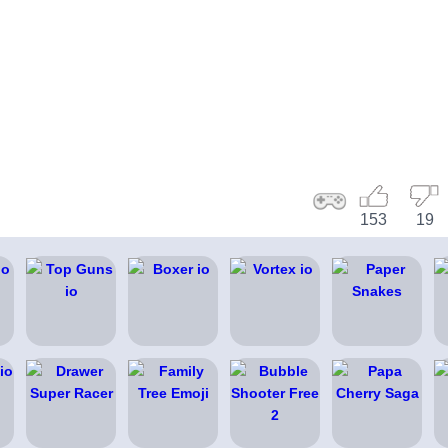
153
19