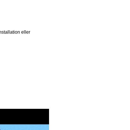
stallation eller