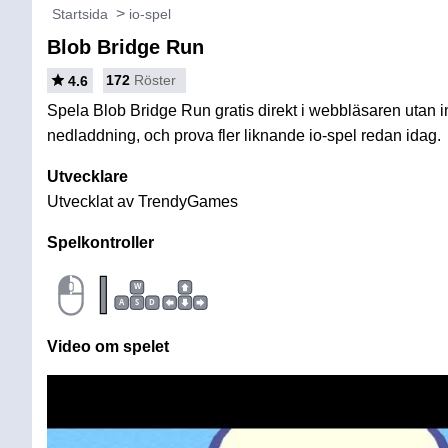
Startsida
io-spel
Blob Bridge Run
172
Röster
4.6
Spela Blob Bridge Run gratis direkt i webbläsaren utan in
nedladdning, och prova fler liknande io-spel redan idag.
Utvecklare
Utvecklat av TrendyGames
Spelkontroller
|
W
A
S
D
Video om spelet