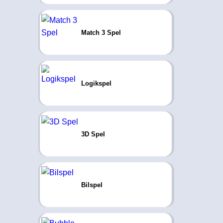
Match 3 Spel
Logikspel
3D Spel
Bilspel