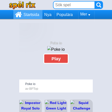
Mer
Startsida
Nya
Populära
Poke io
Play
Poke io
av BPTop