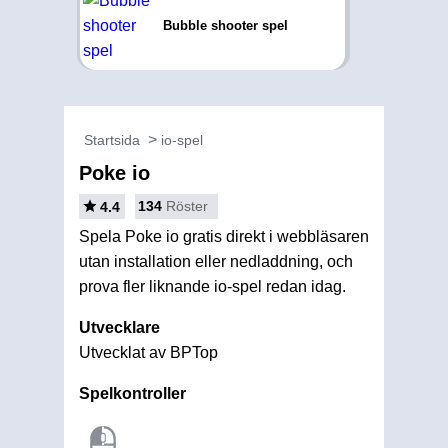
Bubble shooter spel
Startsida
io-spel
Poke io
134
Röster
4.4
Spela Poke io gratis direkt i webbläsaren
utan installation eller nedladdning, och
prova fler liknande io-spel redan idag.
Utvecklare
Utvecklat av BPTop
Spelkontroller