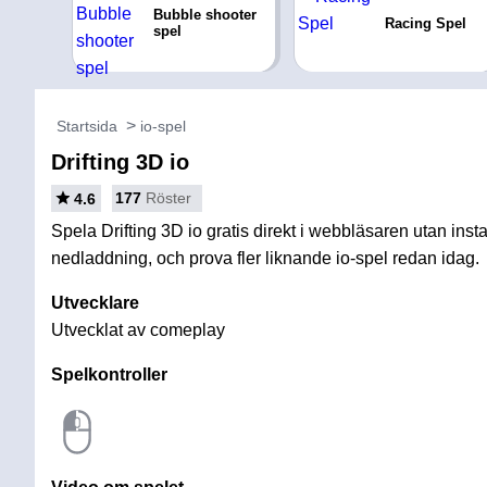
Bubble shooter
Racing Spel
spel
Startsida
io-spel
Drifting 3D io
177
Röster
4.6
Spela Drifting 3D io gratis direkt i webbläsaren utan instal
nedladdning, och prova fler liknande io-spel redan idag.
Utvecklare
Utvecklat av comeplay
Spelkontroller