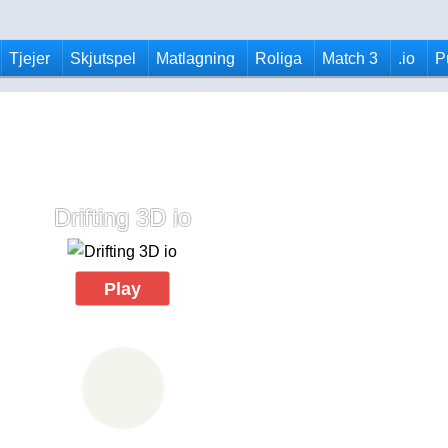
Tjejer
Skjutspel
Matlagning
Roliga
Match 3
.io
P
Drifting 3D io
Play