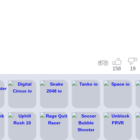
158
19