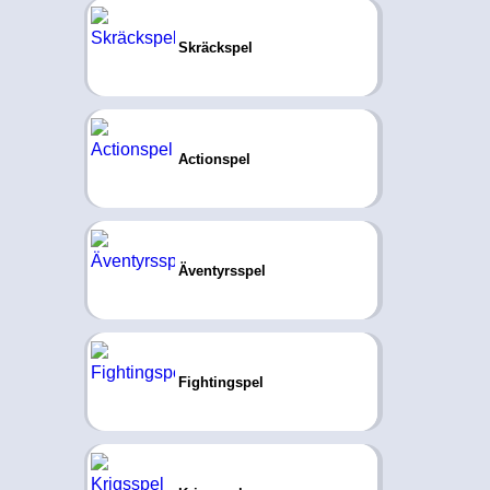
Skräckspel
Actionspel
Äventyrsspel
Fightingspel