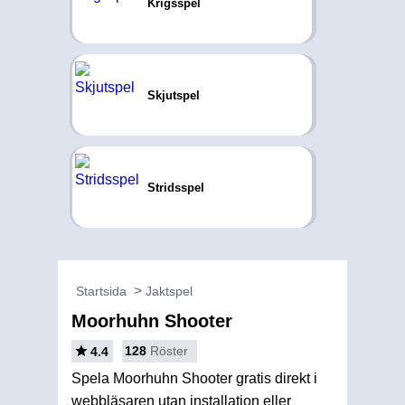
Krigsspel
Skjutspel
Stridsspel
Startsida
Jaktspel
Moorhuhn Shooter
128
Röster
4.4
Spela Moorhuhn Shooter gratis direkt i
webbläsaren utan installation eller