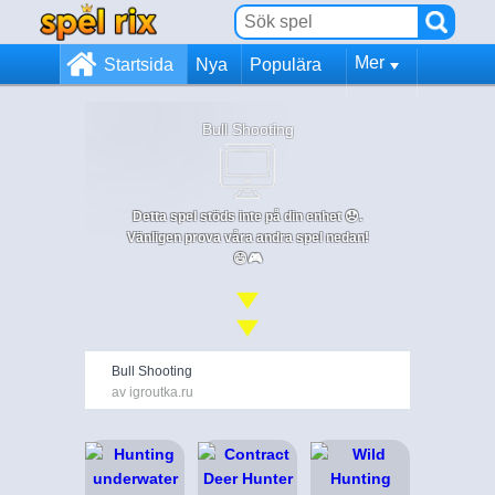
Mer
Startsida
Nya
Populära
Bull Shooting
Detta spel stöds inte på din enhet 😞.
Vänligen prova våra andra spel nedan!
😄🎮
Bull Shooting
av igroutka.ru