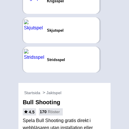
Krigsspel
Skjutspel
Stridsspel
Startsida
Jaktspel
Bull Shooting
170
Röster
4.5
Spela Bull Shooting gratis direkt i
webbläsaren utan installation eller