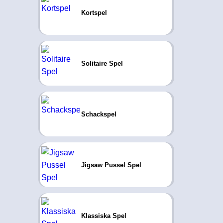
Kortspel
Solitaire Spel
Schackspel
Jigsaw Pussel Spel
Klassiska Spel