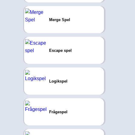
Merge Spel
Escape spel
Logikspel
Frågespel