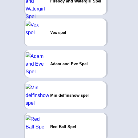
Fireboy and Watergirl Spel
Vex spel
Adam and Eve Spel
Min delfinshow spel
Red Ball Spel