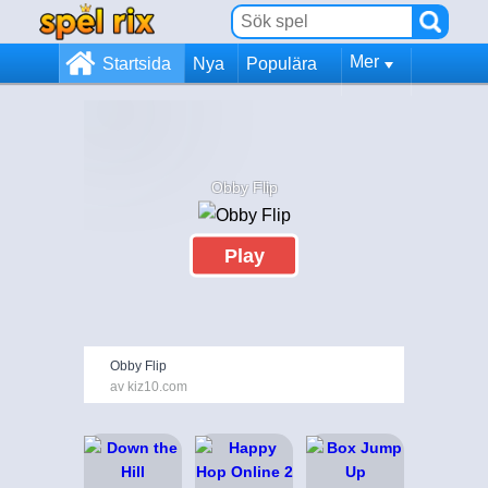
Mer
Startsida
Nya
Populära
Obby Flip
Play
Obby Flip
av kiz10.com