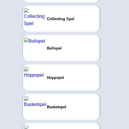
Collecting Spel
Bollspel
Hoppspel
Basketspel