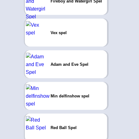
Fireboy and Watergirl Spel
Vex spel
Adam and Eve Spel
Min delfinshow spel
Red Ball Spel