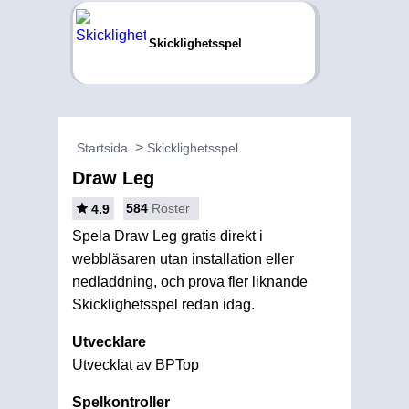
Skicklighetsspel
Startsida
Skicklighetsspel
Draw Leg
584
Röster
4.9
Spela Draw Leg gratis direkt i
webbläsaren utan installation eller
nedladdning, och prova fler liknande
Skicklighetsspel redan idag.
Utvecklare
Utvecklat av BPTop
Spelkontroller