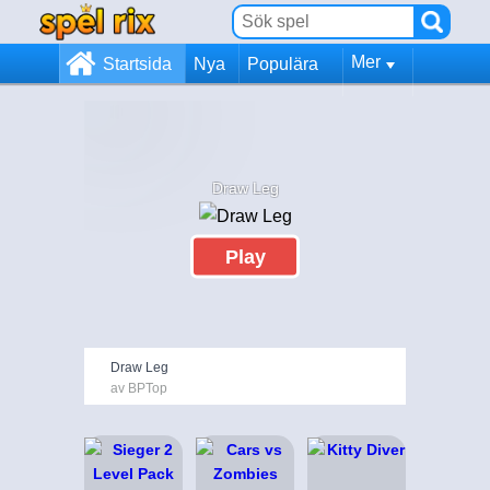
Mer
Startsida
Nya
Populära
Draw Leg
Play
Draw Leg
av BPTop