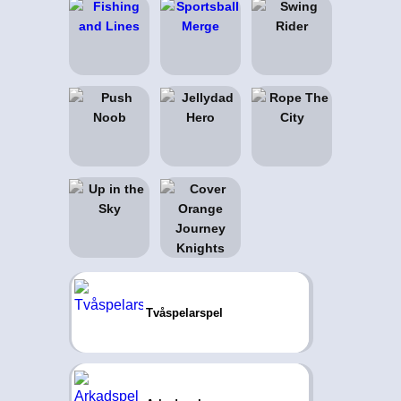
Tvåspelarspel