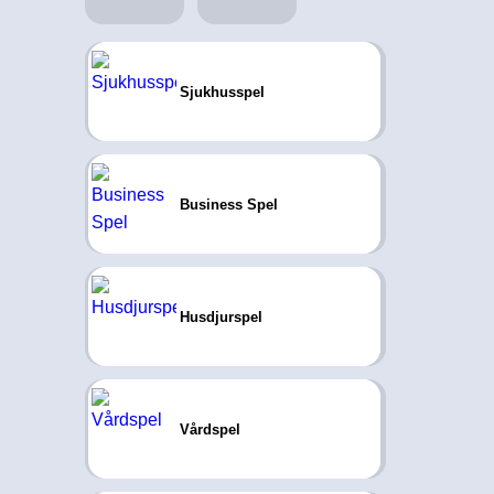
Sjukhusspel
Business Spel
Husdjurspel
Vårdspel