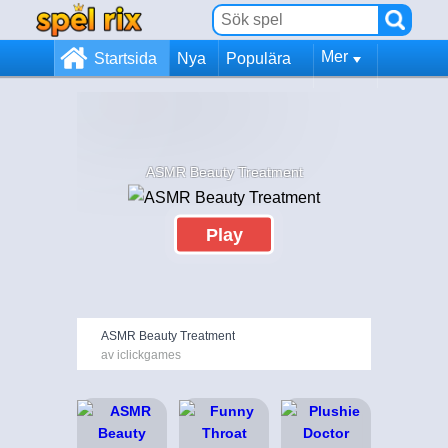
Mer
Startsida
Nya
Populära
ASMR Beauty Treatment
Play
ASMR Beauty Treatment
av iclickgames