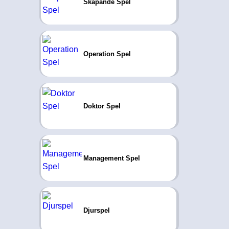
Skapande Spel
Operation Spel
Doktor Spel
Management Spel
Djurspel