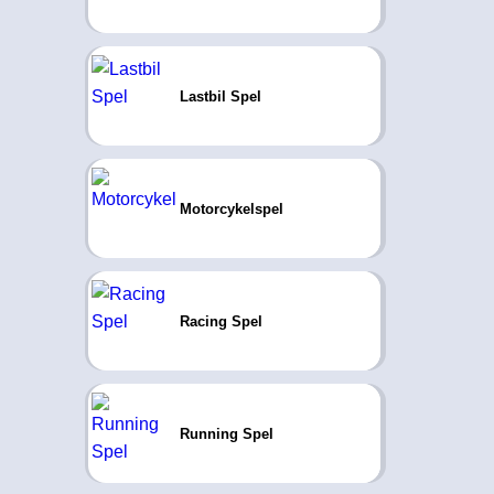
Lastbil Spel
Motorcykelspel
Racing Spel
Running Spel