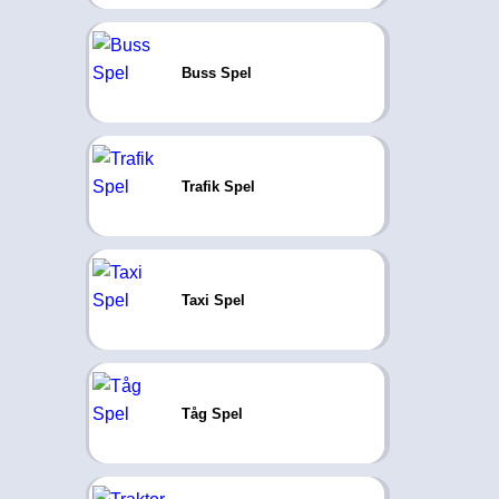
Buss Spel
Trafik Spel
Taxi Spel
Tåg Spel