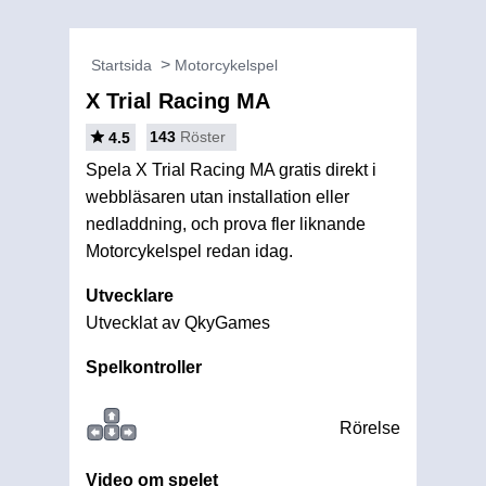
Startsida
Motorcykelspel
X Trial Racing MA
143
Röster
4.5
Spela X Trial Racing MA gratis direkt i
webbläsaren utan installation eller
nedladdning, och prova fler liknande
Motorcykelspel redan idag.
Utvecklare
Utvecklat av QkyGames
Spelkontroller
Rörelse
Video om spelet