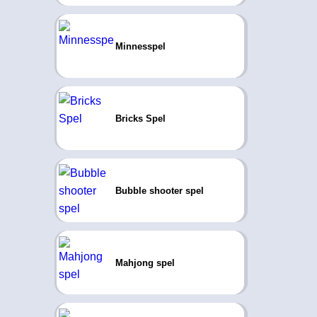
Minnesspel
Bricks Spel
Bubble shooter spel
Mahjong spel