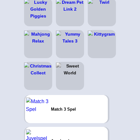
Match 3 Spel