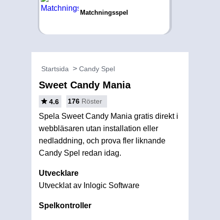
Matchningsspel
Startsida
Candy Spel
Sweet Candy Mania
176
Röster
4.6
Spela Sweet Candy Mania gratis direkt i
webbläsaren utan installation eller
nedladdning, och prova fler liknande
Candy Spel redan idag.
Utvecklare
Utvecklat av Inlogic Software
Spelkontroller