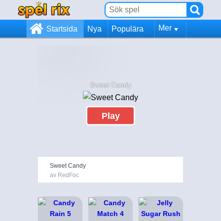
Mer
Startsida
Nya
Populära
Sweet Candy
Play
Sweet Candy
av RedFoc