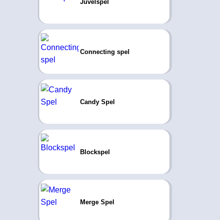
Juvelspel
Connecting spel
Candy Spel
Blockspel
Merge Spel