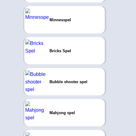
Minnesspel
Bricks Spel
Bubble shooter spel
Mahjong spel