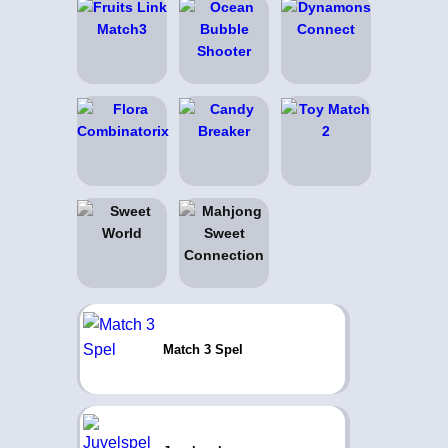
Match 3 Spel