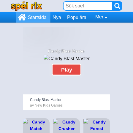
Mer
Startsida
Nya
Populära
Candy Blast Master
Play
Candy Blast Master
av New Kids Games