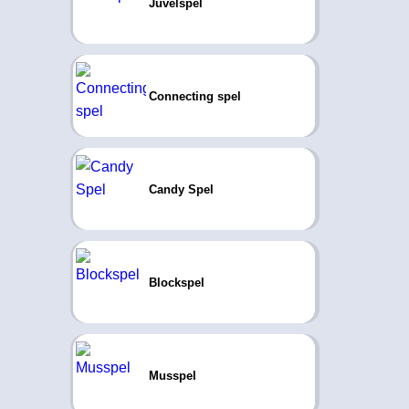
Juvelspel
Connecting spel
Candy Spel
Blockspel
Musspel