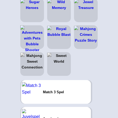
Match 3 Spel