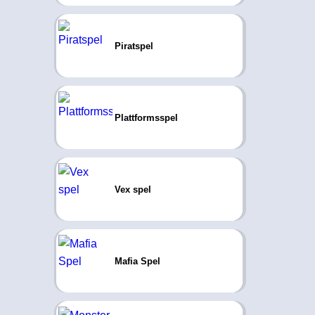
Piratspel
Plattformsspel
Vex spel
Mafia Spel