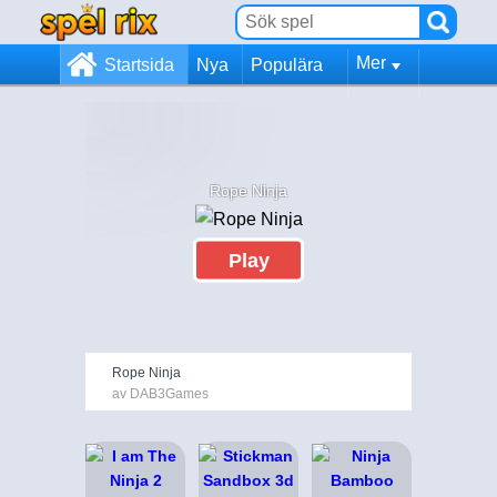
Mer
Startsida
Nya
Populära
Rope Ninja
Play
Rope Ninja
av DAB3Games