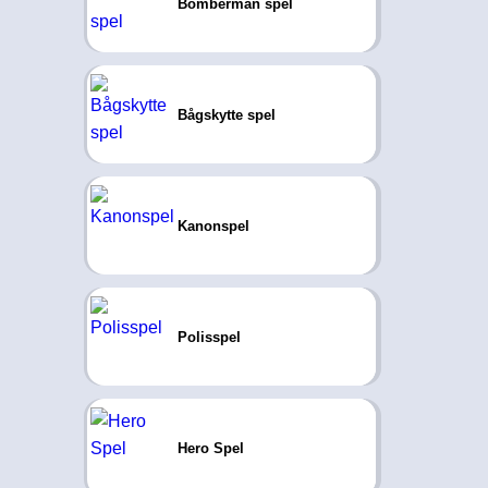
Bomberman spel
Bågskytte spel
Kanonspel
Polisspel
Hero Spel