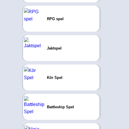
RPG spel
Jaktspel
Kör Spel
Battleship Spel