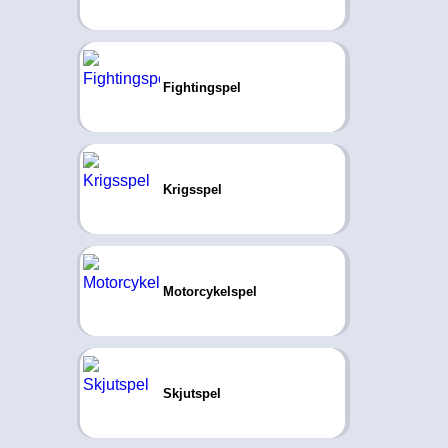
Fightingspel
Krigsspel
Motorcykelspel
Skjutspel