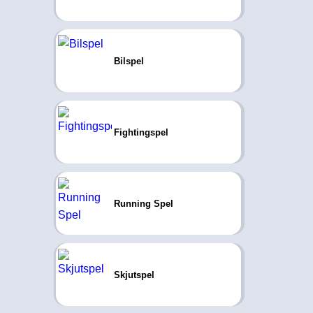
Bilspel
Fightingspel
Running Spel
Skjutspel