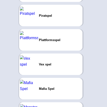
Piratspel
Plattformsspel
Vex spel
Mafia Spel