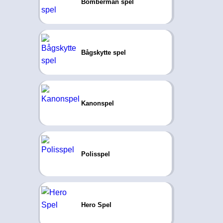
Bomberman spel
Bågskytte spel
Kanonspel
Polisspel
Hero Spel