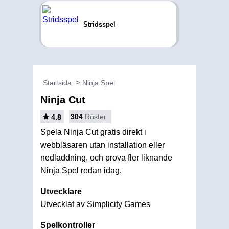
Stridsspel
Startsida
Ninja Spel
Ninja Cut
304
Röster
4.8
Spela Ninja Cut gratis direkt i
webbläsaren utan installation eller
nedladdning, och prova fler liknande
Ninja Spel redan idag.
Utvecklare
Utvecklat av Simplicity Games
Spelkontroller