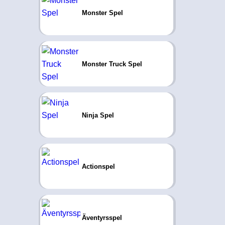
Monster Spel
Monster Truck Spel
Ninja Spel
Actionspel
Äventyrsspel