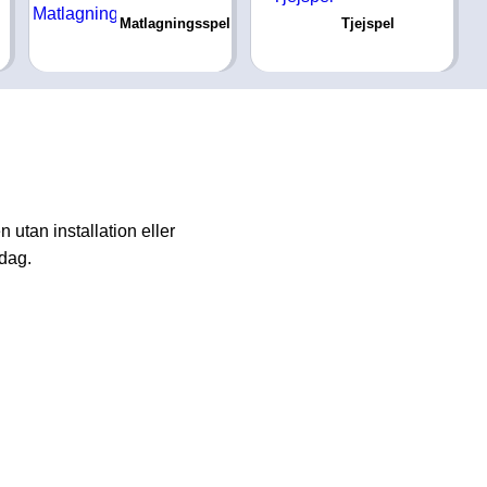
Matlagningsspel
Tjejspel
 utan installation eller
idag.