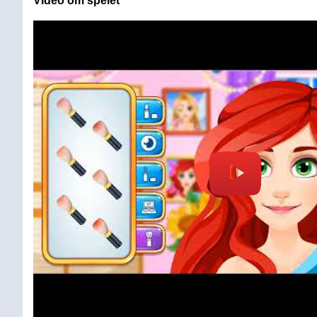
Video om spelet