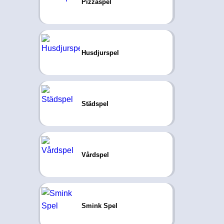
Pizzaspel
Husdjurspel
Städspel
Vårdspel
Smink Spel