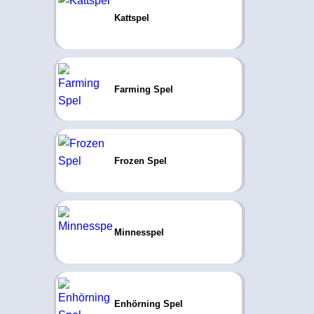
Kattspel
Farming Spel
Frozen Spel
Minnesspel
Enhörning Spel