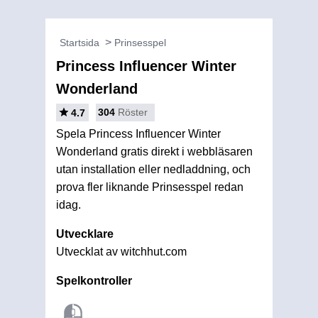
Startsida
Prinsesspel
Princess Influencer Winter
Wonderland
304
Röster
4.7
Spela Princess Influencer Winter
Wonderland gratis direkt i webbläsaren
utan installation eller nedladdning, och
prova fler liknande Prinsesspel redan
idag.
Utvecklare
Utvecklat av witchhut.com
Spelkontroller