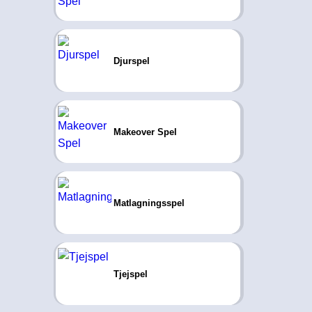
Djurspel
Makeover Spel
Matlagningsspel
Tjejspel