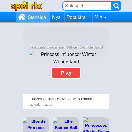
Mer
Startsida
Nya
Populära
Princess Influencer Winter Wonderland
Play
Princess Influencer Winter Wonderland
av witchhut.com