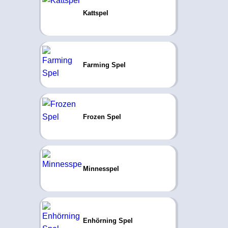
Kattspel
Farming Spel
Frozen Spel
Minnesspel
Enhörning Spel