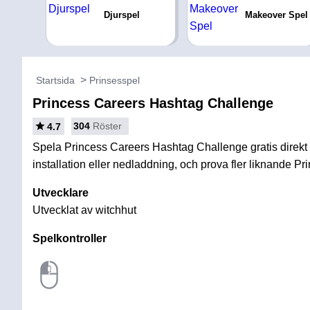
Djurspel
Makeover Spel
Startsida
Prinsesspel
Princess Careers Hashtag Challenge
304
Röster
4.7
Spela Princess Careers Hashtag Challenge gratis direkt
installation eller nedladdning, och prova fler liknande Pr
Utvecklare
Utvecklat av witchhut
Spelkontroller