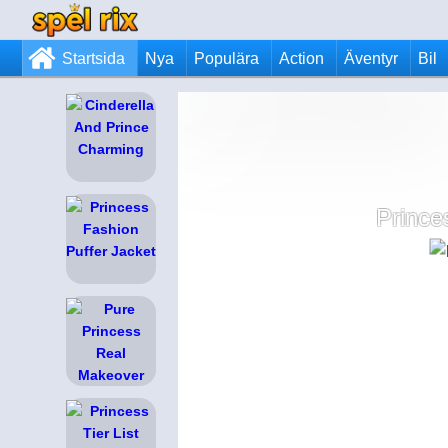
Startsida
Nya
Populära
Action
Äventyr
Bil
Prince