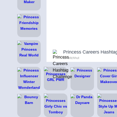
Princess Careers Hashta
av witchhut