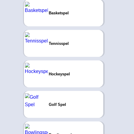
Basketspel
Tennisspel
Hockeyspel
Golf Spel