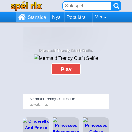
Mer
Startsida
Nya
Populära
Mermaid Trendy Outfit Selfie
Play
Mermaid Trendy Outfit Selfie
av witchhut