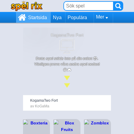
Mer
Startsida
Nya
Populära
KogamaTwo Fort
Detta spel stöds inte på din enhet 😞.
Vänligen prova våra andra spel nedan!
😄🎮
KogamaTwo Fort
av KoGaMa