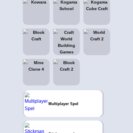
Multiplayer Spel