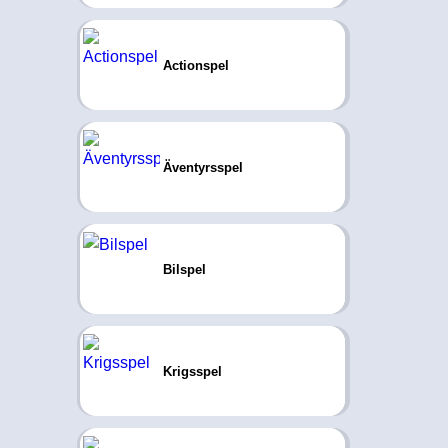
Actionspel
Äventyrsspel
Bilspel
Krigsspel