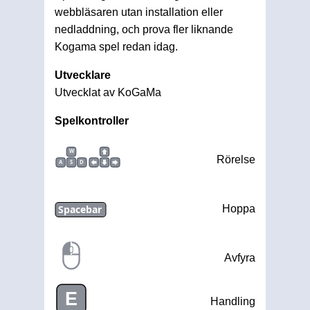
webbläsaren utan installation eller
nedladdning, och prova fler liknande
Kogama spel redan idag.
Utvecklare
Utvecklat av KoGaMa
Spelkontroller
W
Rörelse
A
S
D
Spacebar
Hoppa
Avfyra
E
Handling