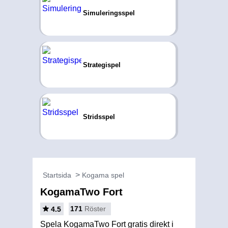
Simuleringsspel
Strategispel
Stridsspel
Startsida
Kogama spel
KogamaTwo Fort
171
Röster
4.5
Spela KogamaTwo Fort gratis direkt i