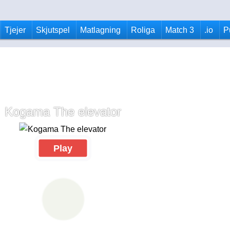
Tjejer
Skjutspel
Matlagning
Roliga
Match 3
.io
P
Kogama The elevator
Play