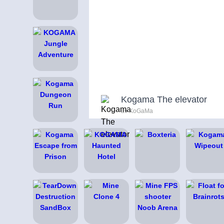
Kogama The elevator
av KoGaMa