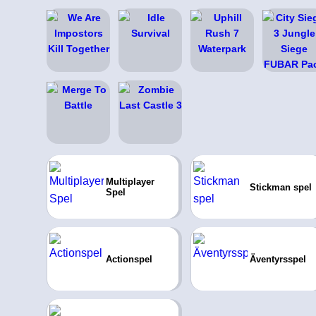
Multiplayer
Stickman spel
Spel
Actionspel
Äventyrsspel