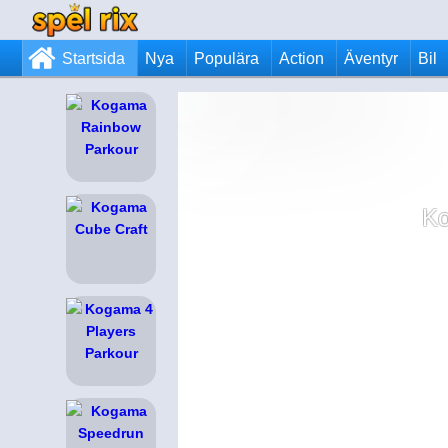
Startsida
Nya
Populära
Action
Äventyr
Bil
Ko