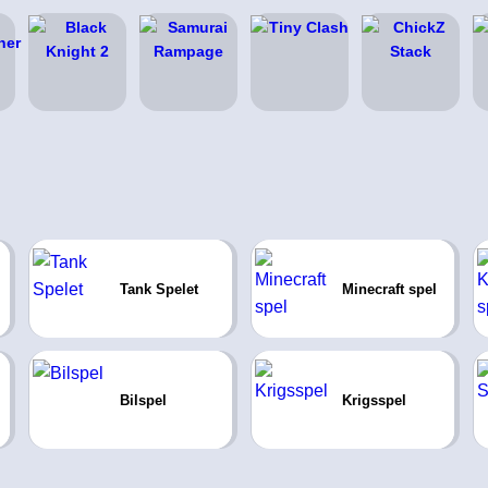
Tank Spelet
Minecraft spel
Bilspel
Krigsspel