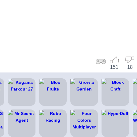
151
18