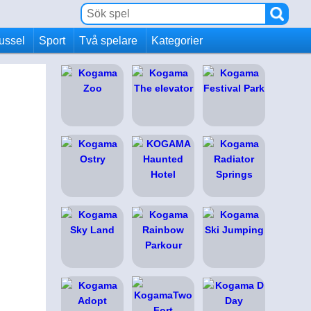
ussel
Sport
Två spelare
Kategorier