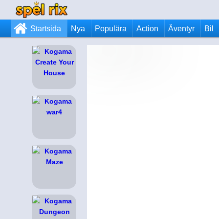
Startsida
Nya
Populära
Action
Äventyr
Bil