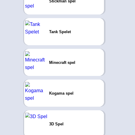
Stickman spel
Tank Spelet
Minecraft spel
Kogama spel
3D Spel