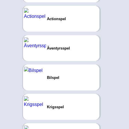
Actionspel
Äventyrsspel
Bilspel
Krigsspel