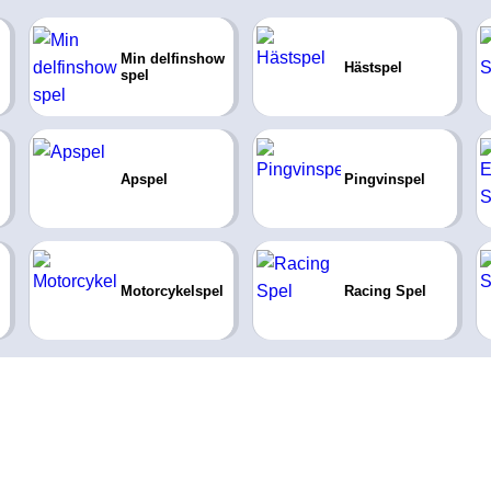
Min delfinshow
Hästspel
spel
Apspel
Pingvinspel
Motorcykelspel
Racing Spel