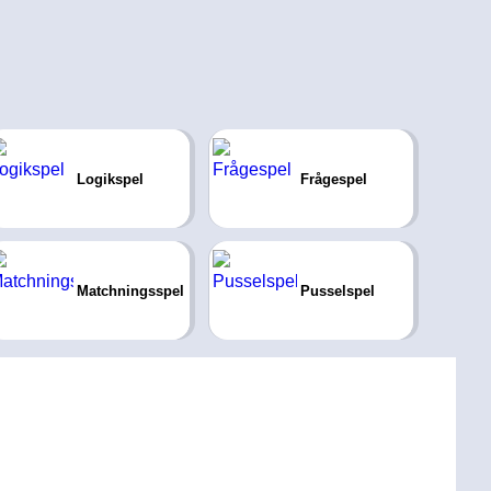
Logikspel
Frågespel
Matchningsspel
Pusselspel