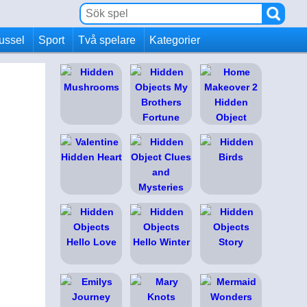
ussel
Sport
Två spelare
Kategorier