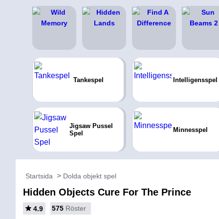
Tankespel
Intelligensspel
Jigsaw Pussel
Minnesspel
Spel
Startsida
Dolda objekt spel
Hidden Objects Cure For The Prince
575
Röster
4.9