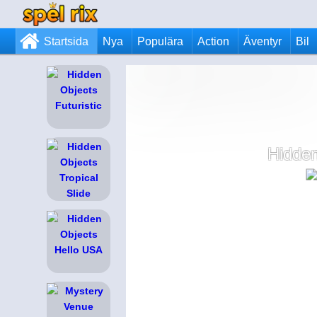
Startsida
Nya
Populära
Action
Äventyr
Bil
Hidden