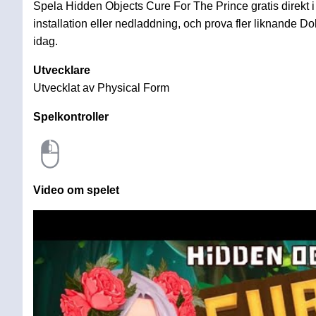
Spela Hidden Objects Cure For The Prince gratis direkt 
installation eller nedladdning, och prova fler liknande D
idag.
Utvecklare
Utvecklat av Physical Form
Spelkontroller
Video om spelet