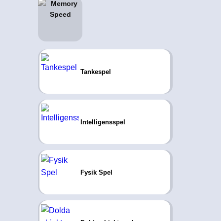
Tankespel
Intelligensspel
Fysik Spel