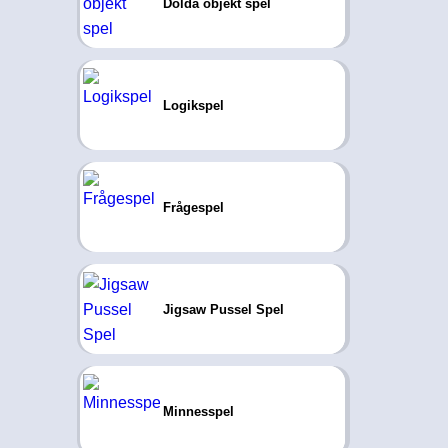
Dolda objekt spel
Logikspel
Frågespel
Jigsaw Pussel Spel
Minnesspel