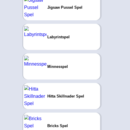
Jigsaw Pussel Spel
Labyrintspel
Minnesspel
Hitta Skillnader Spel
Bricks Spel