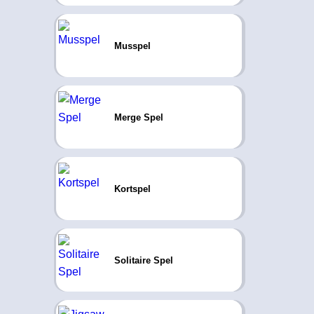
Musspel
Merge Spel
Kortspel
Solitaire Spel