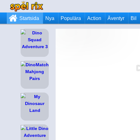
Startsida
Nya
Populära
Action
Äventyr
Bil
D