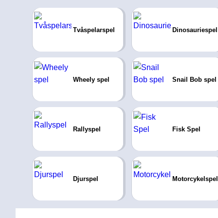
Tvåspelarspel
Dinosauriespel
Wheely spel
Snail Bob spel
Rallyspel
Fisk Spel
Djurspel
Motorcykelspel