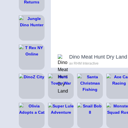
Dino Meat Hunt Dry Land
av RHM Interactive