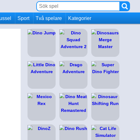
ussel
Sport
Två spelare
Kategorier