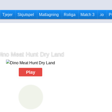
Tjejer
Skjutspel
Matlagning
Roliga
Match 3
.io
P
ino Meat Hunt Dry Land
Play