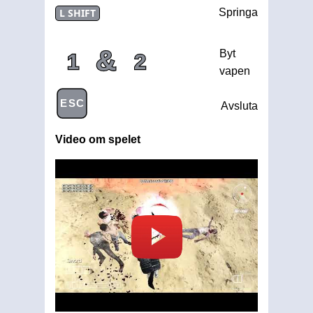
L SHIFT
Springa
&
Byt
1
2
vapen
ESC
Avsluta
Video om spelet