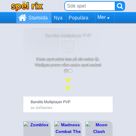
Mer
Startsida
Nya
Populära
Bandits Multiplayer PVP
Detta spel stöds inte på din enhet 😞.
Vänligen prova våra andra spel nedan!
😄🎮
Bandits Multiplayer PVP
av JulGames