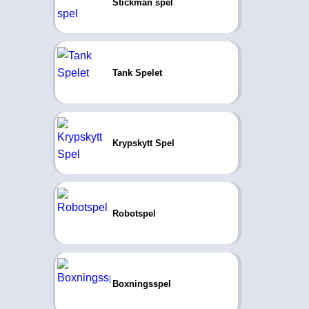
Stickman spel
Tank Spelet
Krypskytt Spel
Robotspel
Boxningsspel