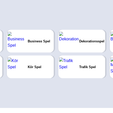
Business Spel
Dekorationsspel
Kör Spel
Trafik Spel