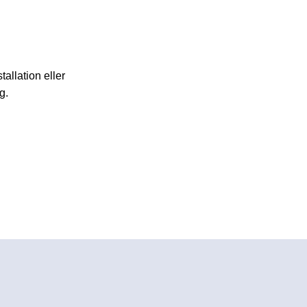
allation eller
g.