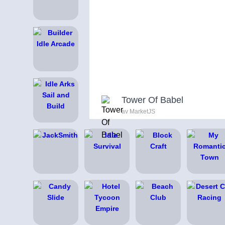
Tower Of Babel
av MarketJS