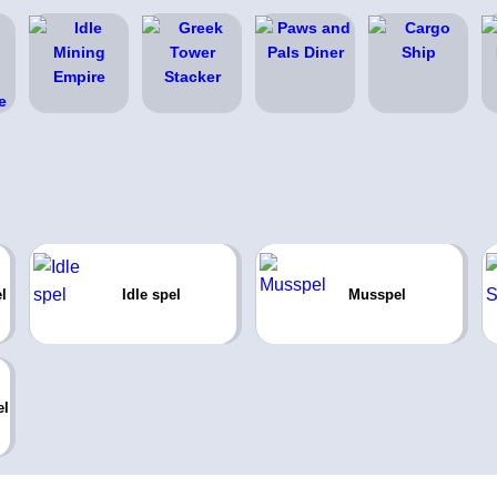
l
Idle spel
Musspel
el