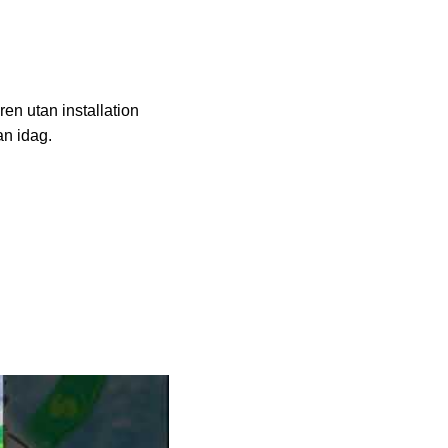
en utan installation
an idag.