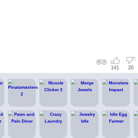
141
20