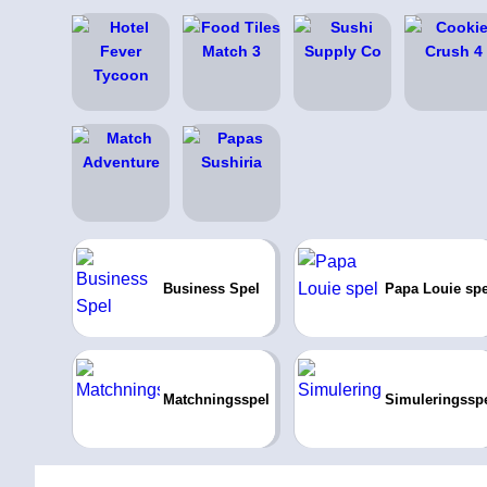
Business Spel
Papa Louie spe
Matchningsspel
Simuleringssp