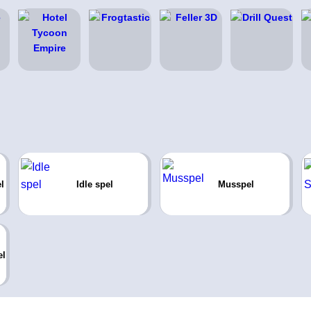
l
Idle spel
Musspel
el