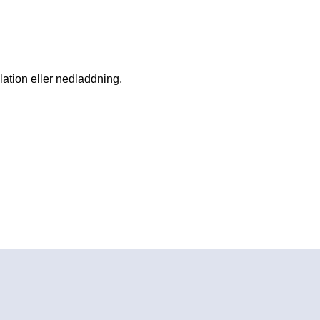
lation eller nedladdning,