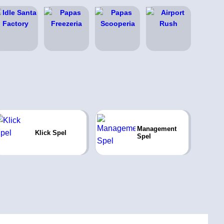
Management
Klick Spel
Spel