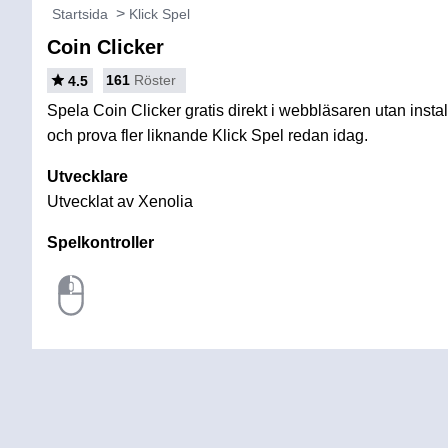
Startsida
Klick Spel
Coin Clicker
161
Röster
4.5
Spela Coin Clicker gratis direkt i webbläsaren utan instal
och prova fler liknande Klick Spel redan idag.
Utvecklare
Utvecklat av Xenolia
Spelkontroller