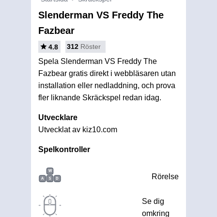
Slenderman VS Freddy The
Fazbear
312
Röster
4.8
Spela Slenderman VS Freddy The
Fazbear gratis direkt i webbläsaren utan
installation eller nedladdning, och prova
fler liknande Skräckspel redan idag.
Utvecklare
Utvecklat av kiz10.com
Spelkontroller
W
Rörelse
A
S
D
Se dig
omkring