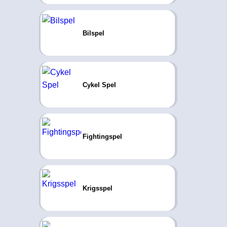
Bilspel
Cykel Spel
Fightingspel
Krigsspel