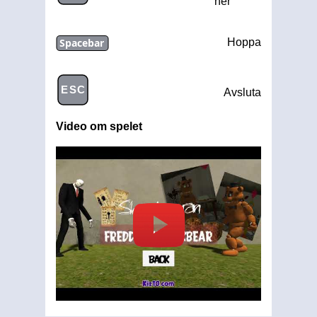
ner
Spacebar
Hoppa
ESC
Avsluta
Video om spelet