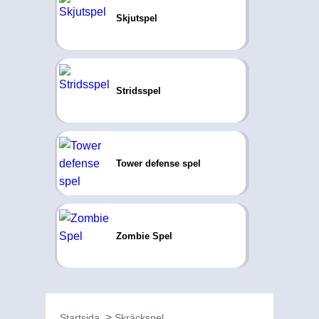
Skjutspel
Stridsspel
Tower defense spel
Zombie Spel
Startsida
Skräckspel