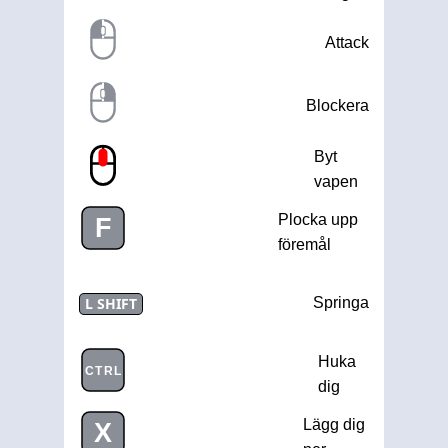
Attack
Blockera
Byt
vapen
Plocka upp
F
föremål
L SHIFT
Springa
Huka
CTRL
dig
Lägg dig
X